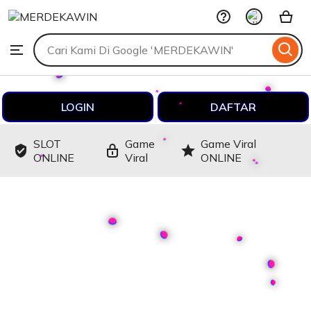
MERDEKAWIN
Skip
to
Search
Browse
ontent
for
items
or
shops
LOGIN
DAFTAR
SLOT
Game
Game Viral
ONLINE
Viral
ONLINE