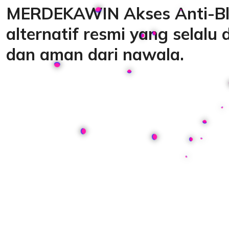
MERDEKAWIN Akses Anti-Blo
alternatif resmi yang selalu 
dan aman dari nawala.
Loading...